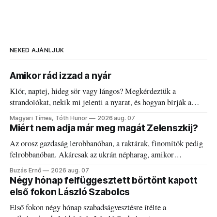
NEKED AJÁNLJUK
Amikor rád izzad a nyár
Klór, naptej, hideg sör vagy lángos? Megkérdeztük a
strandolókat, nekik mi jelenti a nyarat, és hogyan bírják a
kánikulát.
Magyari Tímea, Tóth Hunor
2026 aug. 07
Miért nem adja már meg magát Zelenszkij?
Az orosz gazdaság lerobbanóban, a raktárak, finomítók pedig
felrobbanóban. Akárcsak az ukrán népharag, amikor
elégedetlen vezetőivel.
Buzás Ernő
2026 aug. 07
Négy hónap felfüggesztett börtönt kapott
első fokon László Szabolcs
Első fokon négy hónap szabadságvesztésre ítélte a