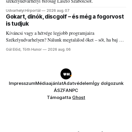
székelyudvarhelyi bíróság László Szabolcsot.
Udvarhelyi Hírportál
2026 aug. 07
Gokart, dinók, discgolf – és még a fogorvost
is tudjuk
Kíváncsi vagy a hétvége legjobb programjaira
Székelyudvarhelyen? Nálunk megtalálod őket – sőt, ha baj van
a fogaddal, a fogorvosi ügyeletet is!
Gál Előd, Tóth Hunor
2026 aug. 06
Impresszum
Médiaajánlat
Adatvédelem
Így dolgozunk
ÁSZF
ANPC
Támogatta
Ghost