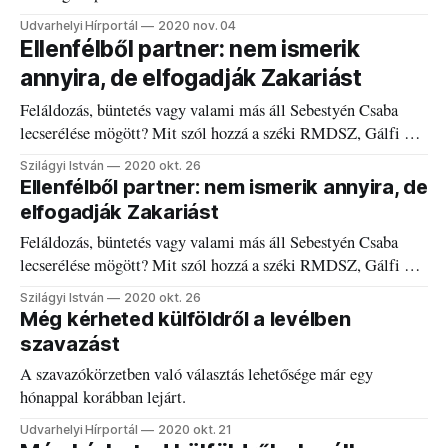
Udvarhelyi Hírportál
2020 nov. 04
Ellenfélből partner: nem ismerik
annyira, de elfogadják Zakariást
Feláldozás, büntetés vagy valami más áll Sebestyén Csaba
lecserélése mögött? Mit szól hozzá a széki RMDSZ, Gálfi és
a POL? Bemutatkozik az a jelölt is, akinek kedvezett a sors.
Szilágyi István
2020 okt. 26
Ellenfélből partner: nem ismerik annyira, de
elfogadják Zakariást
Feláldozás, büntetés vagy valami más áll Sebestyén Csaba
lecserélése mögött? Mit szól hozzá a széki RMDSZ, Gálfi és
a POL? Bemutatkozik az a jelölt is, akinek kedvezett a sors.
Szilágyi István
2020 okt. 26
Még kérheted külföldről a levélben
szavazást
A szavazókörzetben való választás lehetősége már egy
hónappal korábban lejárt.
Udvarhelyi Hírportál
2020 okt. 21