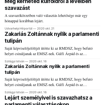
Még kérheted külföldről a levélben
szavazást
A szavazókörzetben való választás lehetősége már egy
hónappal korábban lejárt.
Udvarhelyi Hírportál
2020 okt. 21
Zakariás Zoltánnak nyílik a parlamenti
tulipán
Saját képviselőjelöltjét ütötte ki az RMDSZ, hogy befutó
helyet csináljanak az EMSZ-nek. Gálfi Árpád és az
udvarhelyi POL jelöltállítására is válaszoltak.
Szilágyi István
2020 okt. 16
Zakariás Zoltánnak nyílik a parlamenti
tulipán
Saját képviselőjelöltjét ütötte ki az RMDSZ, hogy befutó
helyet csináljanak az EMSZ-nek. Gálfi Árpád és az
udvarhelyi POL jelöltállítására is válaszoltak.
Szilágyi István
2020 okt. 16
Lejárt személyivel is szavazhatsz a
parlamenti választásokon