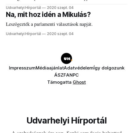
Udvarhelyi Hírportál
2020 szept. 04
Na, mit hoz idén a Mikulás?
Leszögezték a parlamenti választások napját.
Udvarhelyi Hírportál
2020 szept. 04
Impresszum
Médiaajánlat
Adatvédelem
Így dolgozunk
ÁSZF
ANPC
Támogatta
Ghost
Udvarhelyi Hírportál
A szabadságnak ára van. Senki sem fogja helyetted