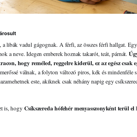
árosult
a libák vadul gágognak. A férfi, az összes férfi hallgat. E
Úgy 
nok a neve. Idegen emberek hoznak takarót, teát, párnát.
racon, hogy reméled, reggelre kiderül, ez az egész csak 
merőssé válnak, a folyton változó piros, kék és mindenféle 
hazamehetnek este, akiknek csak néhány napig egy csíkszered
Csíkszereda hófehér menyasszonyként terül el
zt is, hogy
h