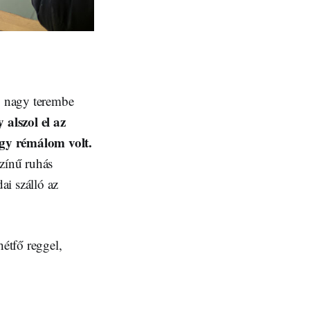
gy nagy terembe
alszol el az
egy rémálom volt.
színű ruhás
ai szálló az
étfő reggel,