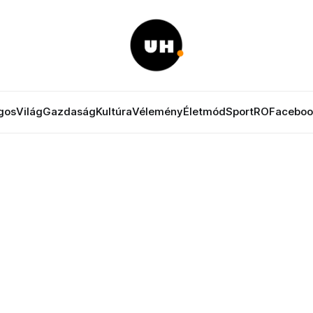
gos
Világ
Gazdaság
Kultúra
Vélemény
Életmód
Sport
RO
Faceboo