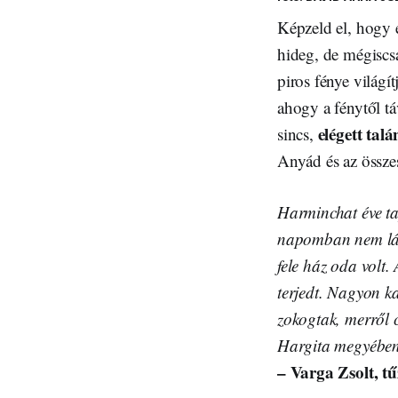
Képzeld el, hogy 
hideg, de mégiscsa
piros fénye világí
ahogy a fénytől tá
elégett talá
sincs,
Anyád és az össze
Harminchat éve ta
napomban nem látta
fele ház oda volt.
terjedt. Nagyon ka
zokogtak, merről c
Hargita megyében,
– Varga Zsolt, t