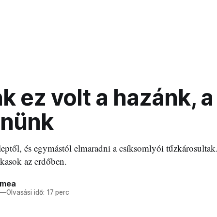
 ez volt a hazánk, a
enünk
eptől, és egymástól elmaradni a csíksomlyói tűzkárosulta
rkasok az erdőben.
ímea
—
Olvasási idő: 17 perc