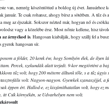
este van, nemrég köszöntötted a boldog új évet. Januárhoz k
k január. Te csak rohansz, ahogy bírsz a sötétben. A tűz és a
tja meg az éjszakát. Sokszor nézted már, hogyan nő és csökk
volodsz vagy a közelébe érsz. Most nőnie kellene, hisz távol
n az árnyékod is
. Hangosan kiabálják, hogy szállj fel a busz
s gyerek hangosan sír.
posom a földet, 20 kerek éve, hogy Somlyón élek, de ilyen l
m. Percek, szekundák alatt terjedt. 9-kor megtörtént a baj, 
 Akkora tűz volt, hogy 200 méterre álltunk tőle, s a tűz úgyis 
tasztrofális volt. Nagyon-nagyon. Gyerekek szanaszéjjel, a fe
sak éppen ért. Hallod-e, ez kiszámíthatatlan volt, hogy ez m
 itt Csík környékén, se Udvarhelyen nem volt.
űzkárosult