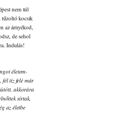
épest nem túl
 tűzoltó kocsik
en az árnyékod,
odsz, de sehol
ra. Indulás!
ángot életem-
fél tíz felé már
sütött, akkorára
lnőttek sírtak,
ég az életbe