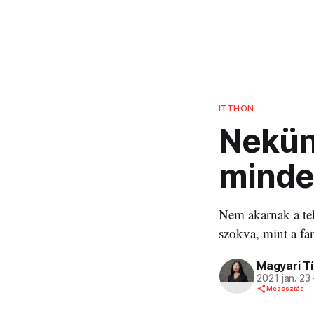
ITTHON
Nekünk
mind
Nem akarnak a tel
szokva, mint a fa
Magyari T
2021 jan. 23
Megosztás