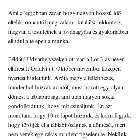
Ami a legjobban zavar, hogy nagyon hosszú idő
eltelik, onnantól még valamit kitalálsz, eldöntesz,
megvan a testületnek a jóváhagyása és gyakorlatban
elindul a terepen a munka.
Például Udvarhelyszéken ott van a Lot 3-as néven
elhíresült Ócfalvi út. Október-november közepén
nyertest hirdettünk. Azóta megy a fellebbezés,
mindenhol húzzák az időt, most hozott egy olyan
döntést a táblabíróság, ami után nagyon sokat
gondolkodtunk, hogy mit csináljunk. Én azt
mondtam, hogy 19-re lapot húzunk, és kérni fogjuk,
hogy töröljék el a táblabíróságnak a döntését, mert
nem vettek egy rakás mindent figyelembe. Nekünk