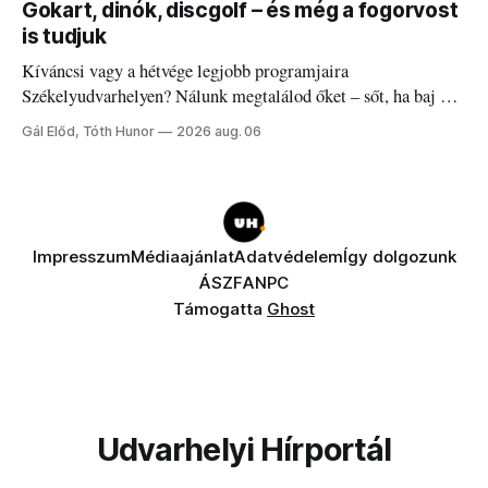
Gokart, dinók, discgolf – és még a fogorvost
is tudjuk
Kíváncsi vagy a hétvége legjobb programjaira
Székelyudvarhelyen? Nálunk megtalálod őket – sőt, ha baj van
a fogaddal, a fogorvosi ügyeletet is!
Gál Előd, Tóth Hunor
2026 aug. 06
Impresszum
Médiaajánlat
Adatvédelem
Így dolgozunk
ÁSZF
ANPC
Támogatta
Ghost
Udvarhelyi Hírportál