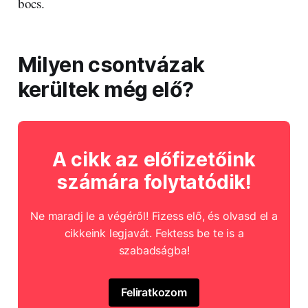
bocs.
Milyen csontvázak
kerültek még elő?
A cikk az előfizetőink
számára folytatódik!
Ne maradj le a végéről! Fizess elő, és olvasd el a
cikkeink legjavát. Fektess be te is a
szabadságba!
Feliratkozom