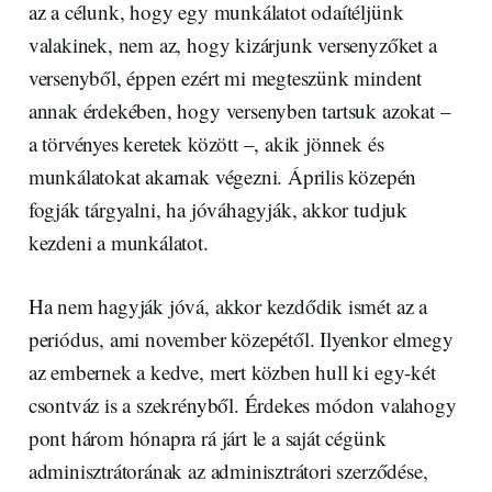
az a célunk, hogy egy munkálatot odaítéljünk
valakinek, nem az, hogy kizárjunk versenyzőket a
versenyből, éppen ezért mi megteszünk mindent
annak érdekében, hogy versenyben tartsuk azokat –
a törvényes keretek között –, akik jönnek és
munkálatokat akarnak végezni. Április közepén
fogják tárgyalni, ha jóváhagyják, akkor tudjuk
kezdeni a munkálatot.
Ha nem hagyják jóvá, akkor kezdődik ismét az a
periódus, ami november közepétől. Ilyenkor elmegy
az embernek a kedve, mert közben hull ki egy-két
csontváz is a szekrényből. Érdekes módon valahogy
pont három hónapra rá járt le a saját cégünk
adminisztrátorának az adminisztrátori szerződése,